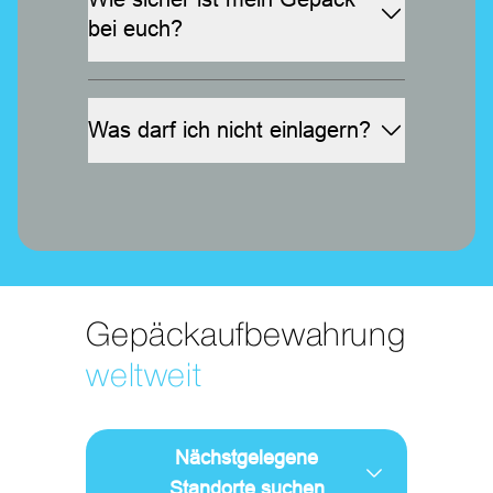
schicken wir dir einen Link per E-Mail.
bei euch?
Damit kannst du die Tür zum Gebäude
Sicherheit hat bei uns oberste Priorität.
und dein Schließfach während der
Der Standort wird rund um die Uhr
gesamten Mietzeit so oft öffnen, wie du
videoüberwacht. Zudem ist der Zugang
Was darf ich nicht einlagern?
möchtest.
nur für Kunden mit aktivem digitalen
Grundsätzlich alles, was in die Fächer
Schlüssel möglich. Jedes Fach ist durch
passt (Koffer, Musikinstrumente,
moderne Sicherheitstechnologie
Sportgeräte). Verboten sind lediglich
geschützt und dein Gepäck ist über uns
illegale Substanzen, brennbare
versichert.
Materialien, Waffen sowie verderbliche
Lebensmittel.
Gepäckaufbewahrung
weltweit
Nächstgelegene
Standorte suchen